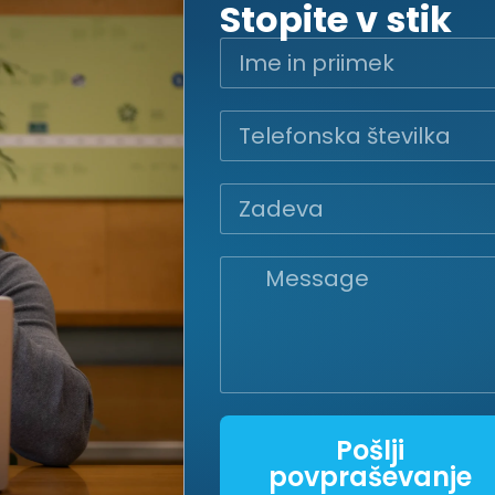
Stopite v stik
Pošlji
povpraševanje