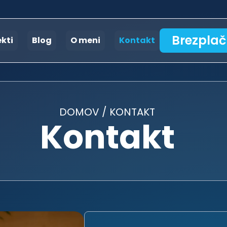
Brezplač
ekti
Blog
O meni
Kontakt
DOMOV
/
KONTAKT
Kontakt