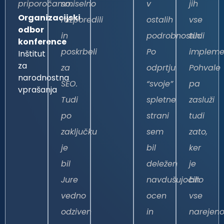
priporočamo.
smiselno
v
jih
Organizacijski
razporedili
ostalih
vse
odbor
in
podrobnostih.
tudi
konference
poskrbeli
Po
implemen
Inštitut
za
za
odprtju
Pohvale
narodnostna
SEO.
“svoje”
pa
vprašanja
Tudi
spletne
zasluži
po
strani
tudi
zaključku
sem
zato,
je
bil
ker
bil
deležen
je
Jure
navdušujočih
bilo
vedno
ocen
vse
odziven
in
narejen