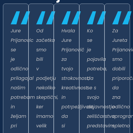
Jure
Od
Hvala
Ko
Za
Prijanovic
začetka
Jure
se
Jureta
se
smo
Prijanovič
je
Prijanov
je
bili
za
pojavila
smo
odlično
v
tvojo
potreba,
dobili
prilagajal
podjetju
strokovnost,
da
priporoči
našim
nekoliko
kreativnost
se s
da
potrebam
skeptični,
in
svojo
zna
in
ker
potrpežljivost,
dejavnostjo
odlično
željam
imamo
da
zeliščarstva
sprogram
pri
velik
si
predstavim
spletno