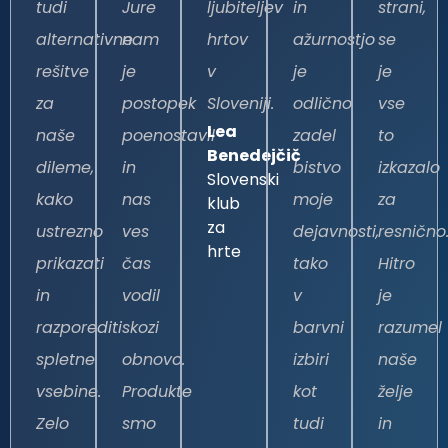
tudi
Jure
ljubiteljev
in
strani,
alternativne
nam
hrtov
ažurnostjo
se
rešitve
je
v
je
je
za
postopek
Sloveniji.​
odlično
vse
Lea
naše
poenostavil
zadel
to
Benedejčič​
dileme,
in
bistvo
izkazalo
Slovenski
kako
nas
moje
za
klub
za
ustrezno
ves
dejavnosti,
resnično
hrte​
prikazati
čas
tako
Hitro
in
vodil
v
je
razporediti
skozi
barvni
razumel
spletne
obnovo.
izbiri
naše
vsebine.
Produkte
kot
želje
Zelo
smo
tudi
in