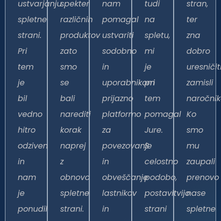
ustvarjanju
spekter
nam
tudi
stran,
spletne
različnih
pomagal
na
ter
strani.
produktov
ustvariti
spletu,
zna
Pri
zato
sodobno
mi
dobro
tem
smo
in
je
uresničit
je
se
uporabnikom
pri
zamisli
bil
bali
prijazno
tem
naročnik
vedno
narediti
platformo
pomagal
Ko
hitro
korak
za
Jure.
smo
odziven
naprej
povezovanje
S
mu
in
z
in
celostno
zaupali
nam
obnovo
obveščanje
podobo,
prenovo
je
spletne
lastnikov
postavitvijo
nase
ponudil
strani.
in
strani
spletne