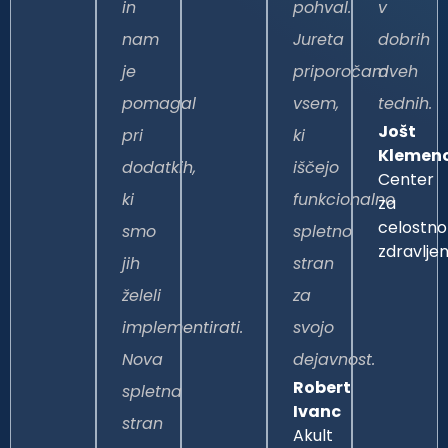
in
pohval.
v
nam
Jureta
dobrih
je
priporočam
dveh
pomagal
vsem,
tednih.
Jošt
pri
ki
Klemen
dodatkih,
iščejo
Center
ki
funkcionalno
za
celostno
smo
spletno
zdravljen
jih
stran
želeli
za
implementirati.
svojo
Nova
dejavnost.
Robert
spletna
Ivanc
stran
Akult