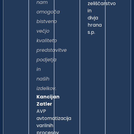
nam
zeliščarstvo
in
omogoča
divja
bistveno
hrana
večjo
s.p.
kvaliteto
predstavitve
podjetja
in
naših
izdelkov.
Kancijan
Zatler
AVP
avtomatizacija
varilnih
procesov