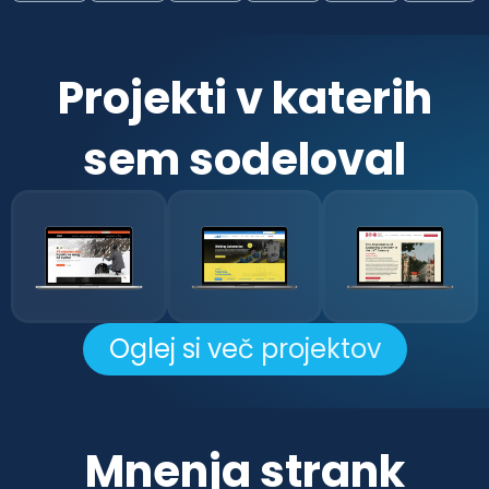
Projekti v katerih
sem sodeloval
Oglej si več projektov
Mnenja strank