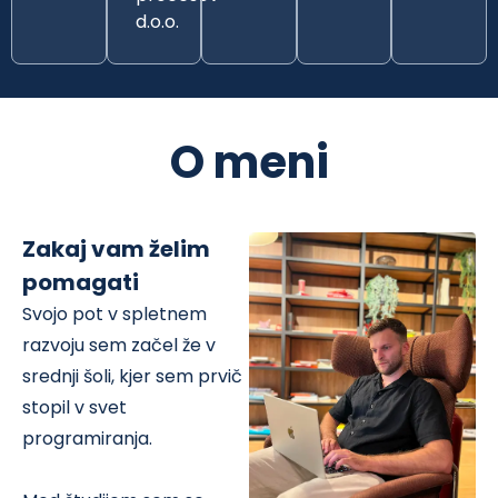
d.o.o.
O meni
Zakaj vam želim
pomagati
Svojo pot v spletnem
razvoju sem začel že v
srednji šoli, kjer sem prvič
stopil v svet
programiranja.