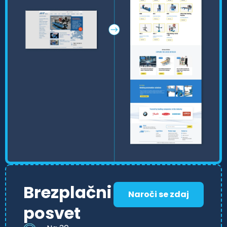
Brezplačni
Naroči se zdaj
posvet