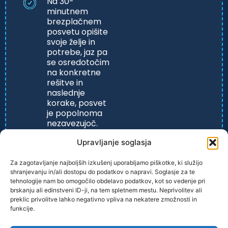
Na 30-
minutnem
brezplačnem
posvetu opišite
svoje želje in
potrebe, jaz pa
se osredotočim
na konkretne
rešitve in
naslednje
korake, posvet
je popolnoma
nezavezujoč.
Upravljanje soglasja
Za zagotavljanje najboljših izkušenj uporabljamo piškotke, ki služijo
shranjevanju in/ali dostopu do podatkov o napravi. Soglasje za te
tehnologije nam bo omogočilo obdelavo podatkov, kot so vedenje pri
brskanju ali edinstveni ID-ji, na tem spletnem mestu. Neprivolitev ali
preklic privolitve lahko negativno vpliva na nekatere zmožnosti in
funkcije.
PRAVILNIK ZASEBONOSTI