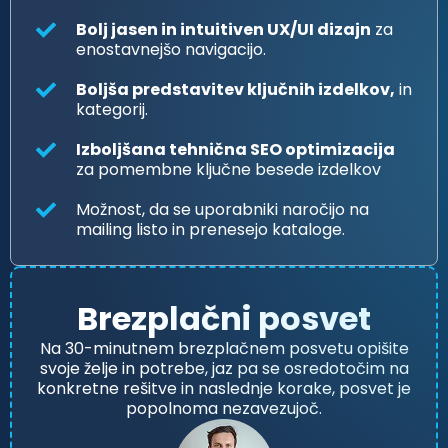
Bolj jasen in intuitiven UX/UI dizajn
za
enostavnejšo navigacijo.
Boljša predstavitev ključnih izdelkov,
in
kategorij.
Izboljšana tehnična SEO optimizacija
za pomembne ključne besede izdelkov
Možnost, da se uporabniki naročijo na
mailing listo in prenesejo kataloge.
Brezplačni posvet
Na 30-minutnem brezplačnem posvetu opišite
svoje želje in potrebe, jaz pa se osredotočim na
konkretne rešitve in naslednje korake, posvet je
popolnoma nezavezujoč.