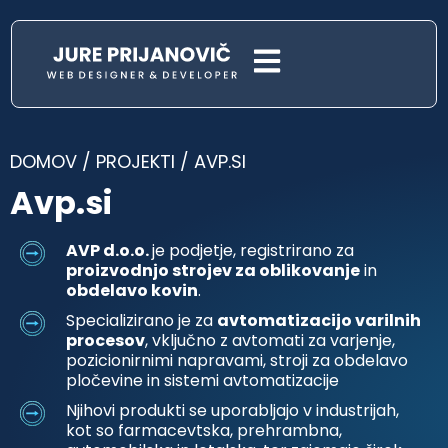
DOMOV
/
PROJEKTI
/
AVP.SI
Avp.si
AVP d.o.o.
je podjetje, registrirano za
proizvodnjo strojev za oblikovanje
in
obdelavo kovin
.
Specializirano je za
avtomatizacijo varilnih
procesov
, vključno z avtomati za varjenje,
pozicionirnimi napravami, stroji za obdelavo
pločevine in sistemi avtomatizacije
Njihovi produkti se uporabljajo v industrijah,
kot so farmacevtska, prehrambna,