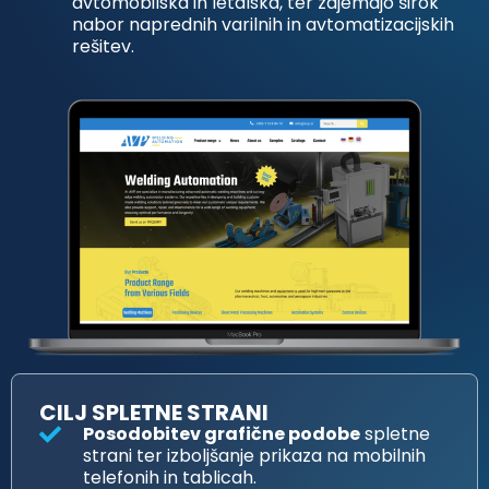
avtomobilska in letalska, ter zajemajo širok
nabor naprednih varilnih in avtomatizacijskih
rešitev.
CILJ SPLETNE STRANI
Posodobitev grafične podobe
spletne
strani ter izboljšanje prikaza na mobilnih
telefonih in tablicah.