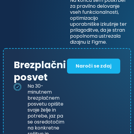
Na koncu sem poskrbel
za pravilno delovanje
vseh funkcionalnosti,
optimizacijo
uporabniške izkušnje ter
prilagoditve, da je stran
popolnoma ustrezala
dizajnu iz Figme.
Brezplačni
Naroči se zdaj
posvet
Na 30-
minutnem
brezplačnem
posvetu opišite
svoje želje in
potrebe, jaz pa
se osredotočim
na konkretne
rešitve in