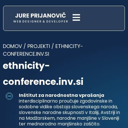
DOMOV
/
PROJEKTI
/
ETHNICITY-
CONFERENCE.INV.SI
ethnicity-
conference.inv.si
Inštitut za narodnostna vprašanja
interdisciplinarno proučuje zgodovinske in
sodobne vidike obstoja slovenskega naroda,
slovenske narodne skupnosti v Italiji, Avstriji in
na Madžarskem, narodne manjšine v Sloveniji
ter mednarodno manjšinsko zaščito.