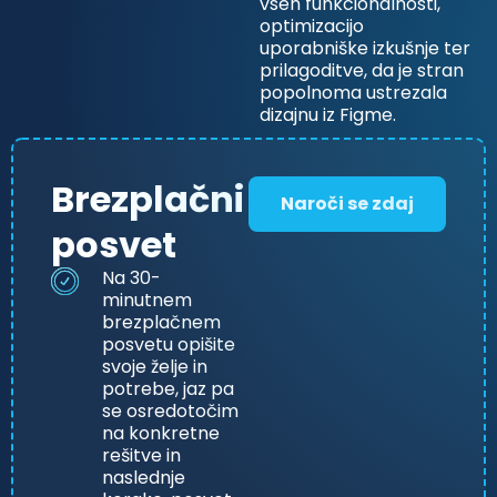
vseh funkcionalnosti,
optimizacijo
uporabniške izkušnje ter
prilagoditve, da je stran
popolnoma ustrezala
dizajnu iz Figme.
Brezplačni
Naroči se zdaj
posvet
Na 30-
minutnem
brezplačnem
posvetu opišite
svoje želje in
potrebe, jaz pa
se osredotočim
na konkretne
rešitve in
naslednje