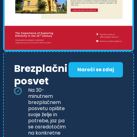
Brezplačni
Naroči se zdaj
posvet
Na 30-
minutnem
brezplačnem
posvetu opišite
svoje želje in
potrebe, jaz pa
se osredotočim
na konkretne