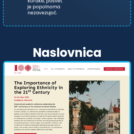
korake, posvet
je popolnoma
nezavezujoč.
Naslovnica