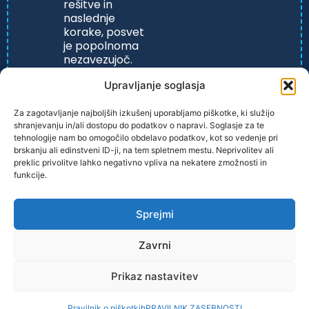
rešitve in
naslednje
korake, posvet
je popolnoma
nezavezujoč.
Upravljanje soglasja
Za zagotavljanje najboljših izkušenj uporabljamo piškotke, ki služijo
shranjevanju in/ali dostopu do podatkov o napravi. Soglasje za te
tehnologije nam bo omogočilo obdelavo podatkov, kot so vedenje pri
brskanju ali edinstveni ID-ji, na tem spletnem mestu. Neprivolitev ali
preklic privolitve lahko negativno vpliva na nekatere zmožnosti in
funkcije.
PRAVILNIK ZASEBONOSTI
Sprejmi
Zavrni
Prikaz nastavitev
© 2026 | Jure Prijanovič s.p. | Vse pravice pridržane.
Pravilnik o piškotkih
PRAVILNIK ZASEBNOSTI