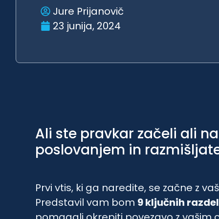
Jure Prijanovič
23 junija, 2024
Ali ste pravkar začeli ali 
poslovanjem in razmišljat
Prvi vtis, ki ga naredite, se začne z 
Predstavil vam bom
9 ključnih razde
pomagali okrepiti povezavo z vašim c