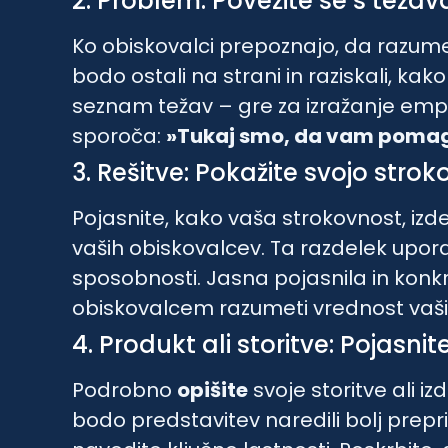
2. Problem: Povežite se s teža
Ko obiskovalci prepoznajo, da razum
bodo ostali na strani in raziskali, kak
seznam težav – gre za izražanje empat
sporoča:
»Tukaj smo, da vam poma
3. Rešitve: Pokažite svojo stro
Pojasnite, kako vaša strokovnost, izdel
vaših obiskovalcev. Ta razdelek upor
sposobnosti. Jasna pojasnila in konk
obiskovalcem razumeti vrednost vaših
4. Produkt ali storitve: Pojasnit
Podrobno
opišite
svoje storitve ali iz
bodo predstavitev naredili bolj prepri