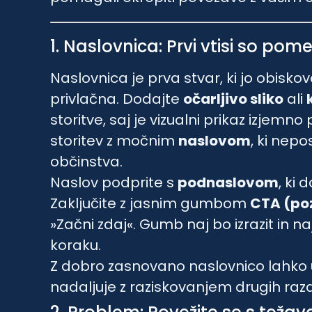
1. Naslovnica: Prvi vtisi so po
Naslovnica je prva stvar, ki jo obiskova
privlačna. Dodajte
očarljivo sliko
ali
storitve, saj je vizualni prikaz izjem
storitev z močnim
naslovom
, ki nep
občinstva.
Naslov podprite s
podnaslovom
, ki
Zaključite z jasnim gumbom
CTA (poz
»Začni zdaj«. Gumb naj bo izrazit in 
koraku.
Z dobro zasnovano naslovnico lahko u
nadaljuje z raziskovanjem drugih razd