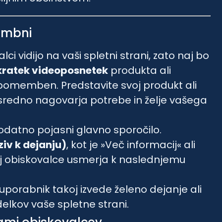
membni
lci vidijo na vaši spletni strani, zato naj bo
kratek videoposnetek
produkta ali
no pomemben. Predstavite svoj produkt ali
osredno nagovarja potrebe in želje vašega
 dodatno pojasni glavno sporočilo.
iv k dejanju)
, kot je »Več informacij« ali
naj obiskovalce usmerja k naslednjemu
porabnik takoj izvede želeno dejanje ali
elkov vaše spletne strani.