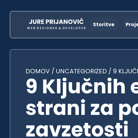
Storitve
Proj
DOMOV
/
UNCATEGORIZED
/
9 KLJUČ
9 Ključni
strani za 
zavzetosti