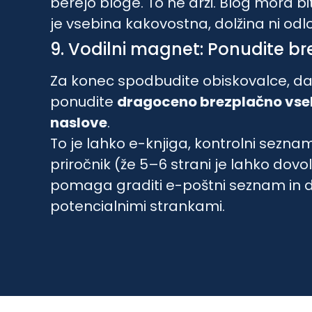
berejo bloge. To ne drži. Blog mora bi
je vsebina kakovostna, dolžina ni od
9. Vodilni magnet: Ponudite b
Za konec spodbudite obiskovalce, da o
ponudite
dragoceno brezplačno vse
naslove
.
To je lahko e-knjiga, kontrolni sezna
priročnik (že 5–6 strani je lahko dovol
pomaga graditi e-poštni seznam in 
potencialnimi strankami.