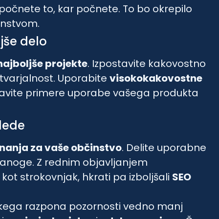
 počnete to, kar počnete. To bo okrepilo
instvom.
ljše delo
najboljše projekte
. Izpostavite kakovostno
ustvarjalnost. Uporabite
visokokakovostne
tavite primere uporabe vašega produkta
glede
znanja za vaše občinstvo
. Delite uporabne
panoge. Z rednim objavljanjem
kot strokovnjak, hkrati pa izboljšali
SEO
atkega razpona pozornosti vedno manj