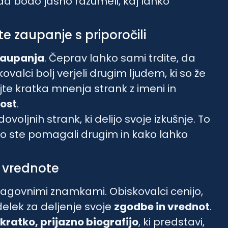
 da bodo jasno razumeli, kaj lahko
e zaupanje s priporočili
zaupanja
. Čeprav lahko sami trdite, da
valci bolj verjeli drugim ljudem, ki so že
jte kratka mnenja strank z imeni in
nost
.
voljnih strank, ki delijo svoje izkušnje. To
 ste pomagali drugim in kako lahko
n vrednote
 blagovnimi znamkami. Obiskovalci cenijo,
delek za deljenje svoje
zgodbe in vrednot
.
kratko, prijazno biografijo
, ki predstavi,