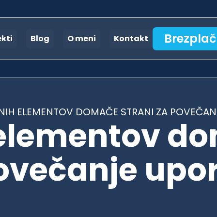
Brezplač
ekti
Blog
O meni
Kontakt
NIH ELEMENTOV DOMAČE STRANI ZA POVEČAN
h elementov d
povečanje upo