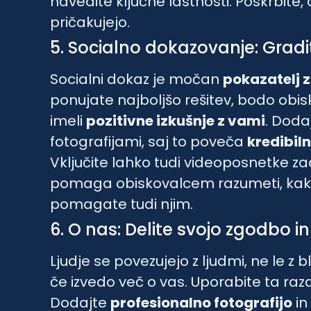
navedite ključne lastnosti. Poskrbite,
pričakujejo.
5. Socialno dokazovanje: Gradit
Socialni dokaz je močan
pokazatelj 
ponujate najboljšo rešitev, bodo obisko
imeli
pozitivne izkušnje z vami
. Doda
fotografijami, saj to poveča
kredibil
Vključite lahko tudi videoposnetke zado
pomaga obiskovalcem razumeti, kako
pomagate tudi njim.
6. O nas: Delite svojo zgodbo i
Ljudje se povezujejo z ljudmi, ne le z
če izvedo več o vas. Uporabite ta raz
Dodajte
profesionalno fotografijo
in