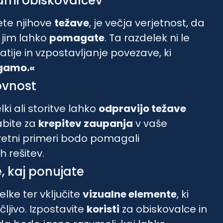
vami obiskovalcev
ete njihove
težave
, je večja verjetnost, da
o jim lahko
pomagate
. Ta razdelek ni le
ije in vzpostavljanje povezave, ki
gamo.«
kovnost
ki ali storitve lahko
odpravijo težave
abite za
krepitev zaupanja
v vaše
retni primeri bodo pomagali
 rešitev.
e, kaj ponujate
delke ter vključite
vizualne elemente
, ki
čljivo. Izpostavite
koristi
za obiskovalce in