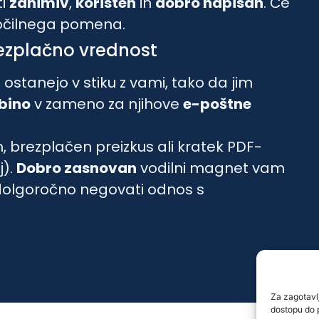
ti
zanimiv
,
koristen
in
dobro napisan
. Če
ločilnega pomena.
rezplačno vrednost
stanejo v stiku z vami, tako da jim
bino
v zameno za njihove
e-poštne
m, brezplačen preizkus ali kratek PDF-
j).
Dobro zasnovan
vodilni magnet vam
dolgoročno negovati odnos s
Za zagotavlj
dostopu do 