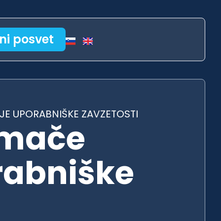
ni posvet
JE UPORABNIŠKE ZAVZETOSTI
omače
rabniške