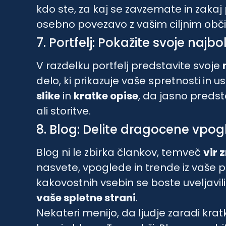
kdo ste, za kaj se zavzemate in zakaj
osebno povezavo z vašim ciljnim obč
7. Portfelj: Pokažite svoje najbo
V razdelku portfelj predstavite svoje
delo, ki prikazuje vaše spretnosti in 
slike
in
kratke opise
, da jasno preds
ali storitve.
8. Blog: Delite dragocene vpo
Blog ni le zbirka člankov, temveč
vir 
nasvete, vpoglede in trende iz vaše 
kakovostnih vsebin se boste uveljavili 
vaše spletne strani
.
Nekateri menijo, da ljudje zaradi kr