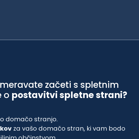
nameravate začeti s spletnim
e o
postavitvi spletne strani?
vašo domačo stranjo.
lkov
za vašo domačo stran, ki vam bodo
iljnim občinstvom.