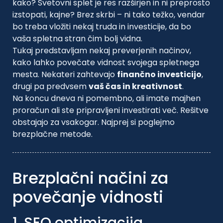
kako? Svetovni splet je res razširjen in ni preprosto
izstopati, kajne? Brez skrbi – ni tako težko, vendar
bo treba vložiti nekaj truda in investicije, da bo
vaša spletna stran čim bolj vidna.
Tukaj predstavljam nekaj preverjenih načinov,
kako lahko povečate vidnost svojega spletnega
mesta. Nekateri zahtevajo
finančno investicijo
,
drugi pa predvsem
vaš čas in kreativnost
.
Na koncu dneva ni pomembno, ali imate majhen
proračun ali ste pripravljeni investirati več. Rešitve
obstajajo za vsakogar. Najprej si poglejmo
brezplačne metode.
Brezplačni načini za
povečanje vidnosti
1. SEO optimizacija