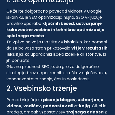
Če želite dolgoročno povečati vidnost v Google
iskalniku, je SEO optimizacija nujna. SEO vključuje
pravilno uporabo
ključnih besed, ustvarjanje
kakovostne vsebine in tehnično optimizacijo
spletnega mesta
.
To vpliva na vašo uvrstitev v iskalnikih, kar pomeni,
da se bo vaša stran prikazovala
višje v rezultatih
iskanja
, ko uporabniki iščejo izdelke ali storitve, ki
jih ponujate.
Glavna prednost SEO je, da gre za dolgoročno
strategijo brez neposrednih stroškov oglaševanja,
vendar zahteva znanje, čas in doslednost.
2. Vsebinsko trženje
Primeri vključujejo
pisanje blogov, ustvarjanje
videov, vodičev, podcastov ali e-knjig
. Cilj ni le
prodaja, ampak vzpostavitev
trajnega odnosa
z