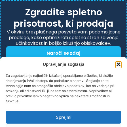
Zgradite spletno
prisotnost, ki prodaja
V okviru brezplačnega posveta vam podamo jasne
predloge, kako optimizirati spletno stran za večjo
učinkovitost in boljšo izkušnjo obiskovalcev.
Naroči se zdaj
Upravljanje soglasja
Za zagotavljanje najboljših izkušenj uporabljamo piškotke, ki služijo
shranjevanju in/ali dostopu do podatkov o napravi. Soglasje za te
tehnologije nam bo omogočilo obdelavo podatkov, kot so vedenje pri
brskanju ali edinstveni ID-ji, na tem spletnem mestu. Neprivolitev ali
preklic privolitve lahko negativno vpliva na nekatere zmožnosti in
funkcije.
PRAVILNIK ZASEBONOSTI
Sprejmi