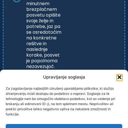
minutnem
brezplačnem
posvetu opišite
svoje želje in
potrebe, jaz pa
se osredotočim
na konkretne
rešitve in
naslednje
korake, posvet
je popolnoma
nezavezujoč.
Upravljanje soglasja
Za zagotavljanje najboljših izkušenj uporabljamo piškotke, ki služijo
shranjevanju in/ali dostopu do podatkov o napravi. Soglasje za te
tehnologije nam bo omogočilo obdelavo podatkov, kot so vedenje pri
brskanju ali edinstveni ID-ji, na tem spletnem mestu. Neprivolitev ali
preklic privolitve lahko negativno vpliva na nekatere zmožnosti in
funkcije.
PRAVILNIK ZASEBONOSTI