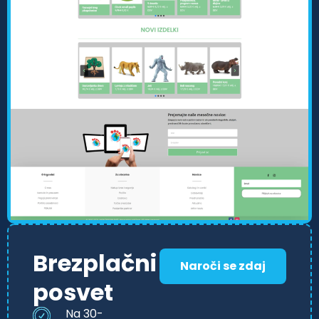
Brezplačni
Naroči se zdaj
posvet
Na 30-