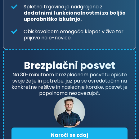
Spletna trgovina je nadgrajena z
dodatnimi funkcionalnostmi za boljšo
uporabniško izkušnjo.
Obiskovalcem omogoča klepet v živo ter
prijavo na e-novice.
Brezplačni posvet
Na 30-minutnem brezplačnem posvetu opišite
svoje želje in potrebe, jaz pa se osredotočim na
konkretne rešitve in naslednje korake, posvet je
popolnoma nezavezujoč.
Naroči se zdaj