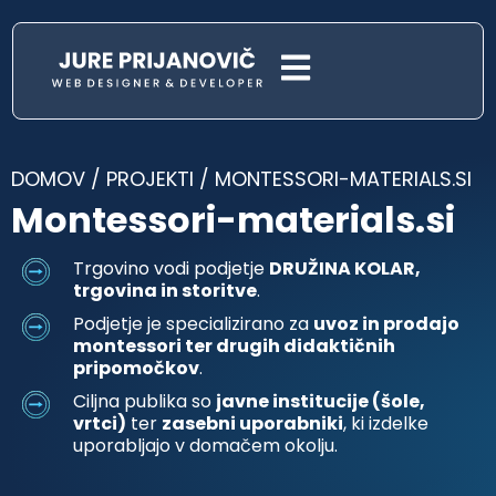
DOMOV
/
PROJEKTI
/
MONTESSORI-MATERIALS.SI
Montessori-materials.si
Trgovino vodi podjetje
DRUŽINA KOLAR,
trgovina in storitve
.
Podjetje je specializirano za
uvoz in prodajo
montessori ter drugih didaktičnih
pripomočkov
.
Ciljna publika so
javne institucije (šole,
vrtci)
ter
zasebni uporabniki
, ki izdelke
uporabljajo v domačem okolju.