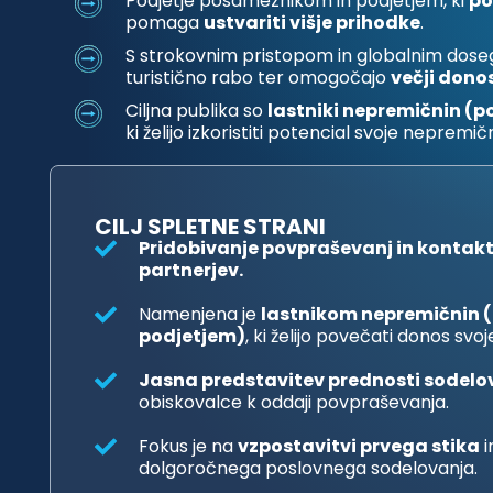
Podjetje posameznikom in podjetjem, ki
po
pomaga
ustvariti višje prihodke
.
S strokovnim pristopom in globalnim dose
turistično rabo ter omogočajo
večji dono
Ciljna publika so
lastniki nepremičnin (p
ki želijo izkoristiti potencial svoje neprem
CILJ SPLETNE STRANI
Pridobivanje povpraševanj in kontak
partnerjev.
Namenjena je
lastnikom nepremičnin 
podjetjem)
, ki želijo povečati donos sv
Jasna predstavitev prednosti sodelo
obiskovalce k oddaji povpraševanja.
Fokus je na
vzpostavitvi prvega stika
i
dolgoročnega poslovnega sodelovanja.