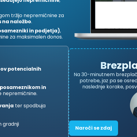
sedujejo nepremičnine
,
gom tržijo nepremičnine za
s na naložbo
.
osamezniki in podjetja)
,
ičnine za maksimalen donos.
Brezpl
tov potencialnih
Na 30-minutnem brezplačne
potrebe, jaz pa se osre
naslednje korake, pos
(posameznikom in
oje nepremičnine.
vanja
ter spodbuja
n gradnji
Naroči se zdaj