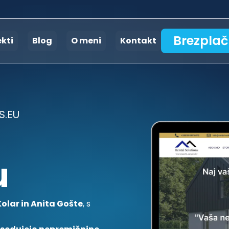
Brezplač
ekti
Blog
O meni
Kontakt
S.EU
u
olar in Anita Gošte
, s