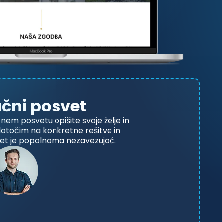
ačni posvet
m posvetu opišite svoje želje in
dotočim na konkretne rešitve in
vet je popolnoma nezavezujoč.