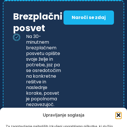
Brezplačni
Naroči se zdaj
posvet
Na 30-
minutnem
brezplačnem
posvetu opišite
svoje želje in
potrebe, jaz pa
se osredotočim
na konkretne
rešitve in
naslednje
korake, posvet
je popolnoma
nezavezujoč.
Upravljanje soglasja
Za zagotavljanje najboljših izkušenj uporabljamo piškotke, ki služijo