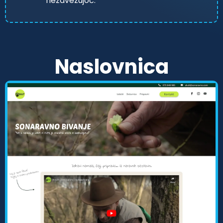
nezavezujoč.
Naslovnica