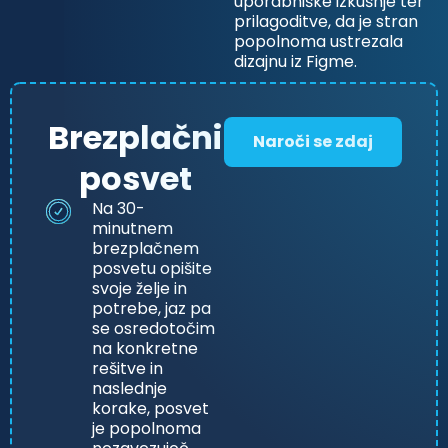
uporabniške izkušnje ter
prilagoditve, da je stran
popolnoma ustrezala
dizajnu iz Figme.
Brezplačni
Naroči se zdaj
posvet
Na 30-
minutnem
brezplačnem
posvetu opišite
svoje želje in
potrebe, jaz pa
se osredotočim
na konkretne
rešitve in
naslednje
korake, posvet
je popolnoma