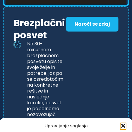
Brezplačni
Naroči se zdaj
posvet
Na 30-
minutnem
brezplačnem
posvetu opišite
svoje želje in
potrebe, jaz pa
se osredotočim
na konkretne
rešitve in
naslednje
korake, posvet
je popolnoma
nezavezujoč.
Upravljanje soglasja