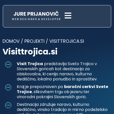
DOMOV
/
PROJEKTI
/
VISITTROJICA.SI
Visittrojica.si
Visit Trojica
predstavlja Sveto Trojico v
Slovenskih goricah kot destinacijo za
obiskovalce, ki cenijo naravo, kulturno
dediščino, lokalno ponudbo in sprostitev.
Kraj je prepoznaven po
baročni cerkvi Svete
Trojice
, slikovitem trgu ob jezeru ter
vinorodni pokrajini Slovenskih goric.
Destinacija združuje naravo, kulturno
dediščino, vinsko tradicijo in mirno podeželsko