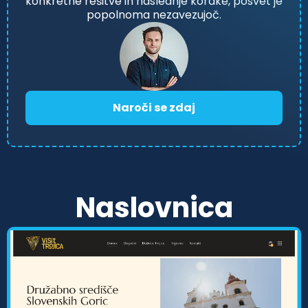
konkretne rešitve in naslednje korake, posvet je
popolnoma nezavezujoč.
Naroči se zdaj
Naslovnica