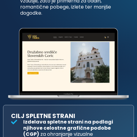
vzdušje, zato je primerna za oddih,
romantične pobege, izlete ter manjše
dogodke.
CILJ SPLETNE STRANI
Izdelava spletne strani na podlagi
njihove celostne grafične podobe
(CGP)
za ohranjanje vizualne