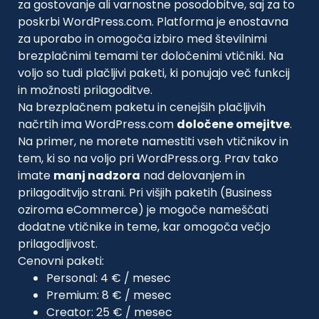
za gostovanje ali varnostne posodobitve, saj za to
poskrbi WordPress.com. Platforma je enostavna
za uporabo in omogoča izbiro med številnimi
brezplačnimi temami ter določenimi vtičniki. Na
voljo so tudi plačljivi paketi, ki ponujajo več funkcij
in možnosti prilagoditve.
Na brezplačnem paketu in cenejših plačljivih
načrtih ima WordPress.com
določene omejitve
.
Na primer, ne morete namestiti vseh vtičnikov in
tem, ki so na voljo pri WordPress.org. Prav tako
imate
manj nadzora
nad delovanjem in
prilagoditvijo strani. Pri višjih paketih (Business
oziroma eCommerce) je mogoče nameščati
dodatne vtičnike in teme, kar omogoča večjo
prilagodljivost.
Cenovni paketi:
Personal: 4 € / mesec
Premium: 8 € / mesec
Creator: 25 € / mesec