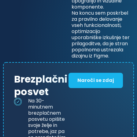
tipografijo in vizualne
komponente.
Na koncu sem poskrbel
za pravilno delovanje
vseh funkcionalnosti,
optimizacijo
uporabniške izkušnje ter
prilagoditve, da je stran
popolnoma ustrezala
dizajnu iz Figme.
Brezplačni
Naroči se zdaj
posvet
Na 30-
minutnem
brezplačnem
posvetu opišite
svoje želje in
potrebe, jaz pa