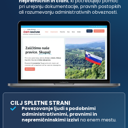
nepremičnin in člani
, ki potrebujejo pomoč
pri urejanju dokumentacije, pravnih postopkih
ali razumevanju administrativnih obveznosti.
CILJ SPLETNE STRANI
Povezovanje ljudi s podobnimi
administrativnimi, pravnimi in
nepremičninskimi izzivi
na enem mestu.