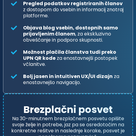
Pregled podatkov registriranih članov
z dostopom do vsebin in informacij znotraj
platforme.
Objava blog vsebin, dostopnih samo
prijavljenim članom
, za ekskluzivno
obveščanje in podporo skupnosti.
Možnost plačila članstva tudi preko
UPN QR kode
za enostavnejši postopek
včlanitve.
Bolj jasen in intuitiven UX/UI dizajn
za
enostavnejšo navigacijo.
Brezplačni posvet
Na 30-minutnem brezplačnem posvetu opišite
svoje želje in potrebe, jaz pa se osredotočim na
konkretne rešitve in naslednje korake, posvet je