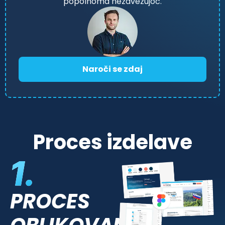
popolnoma nezavezujoč.
Naroči se zdaj
Proces izdelave
PROCES