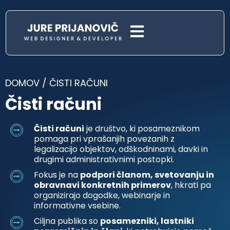
DOMOV
/
ČISTI RAČUNI
Čisti računi
Čisti računi
je društvo, ki posameznikom
pomaga pri vprašanjih povezanih z
legalizacijo objektov, odškodninami, davki in
drugimi administrativnimi postopki.
Fokus je na
podpori članom, svetovanju in
obravnavi konkretnih primerov
, hkrati pa
organizirajo dogodke, webinarje in
informativne vsebine.
Ciljna publika so
posamezniki, lastniki