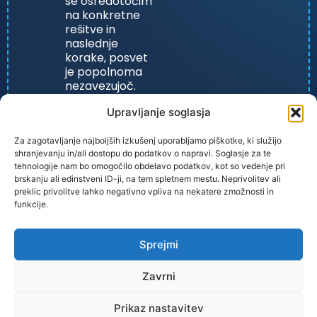
se osredotočim
na konkretne
rešitve in
naslednje
korake, posvet
je popolnoma
nezavezujoč.
Upravljanje soglasja
Za zagotavljanje najboljših izkušenj uporabljamo piškotke, ki služijo
shranjevanju in/ali dostopu do podatkov o napravi. Soglasje za te
tehnologije nam bo omogočilo obdelavo podatkov, kot so vedenje pri
brskanju ali edinstveni ID-ji, na tem spletnem mestu. Neprivolitev ali
preklic privolitve lahko negativno vpliva na nekatere zmožnosti in
funkcije.
PRAVILNIK ZASEBONOSTI
Sprejmi
Zavrni
Prikaz nastavitev